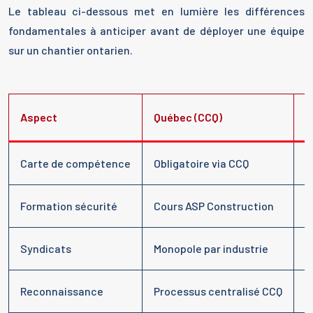
Le tableau ci-dessous met en lumière les différences
fondamentales à anticiper avant de déployer une équipe
sur un chantier ontarien.
Aspect
Québec (CCQ)
O
Carte de compétence
Obligatoire via CCQ
C
Formation sécurité
Cours ASP Construction
W
Syndicats
Monopole par industrie
M
Reconnaissance
Processus centralisé CCQ
V