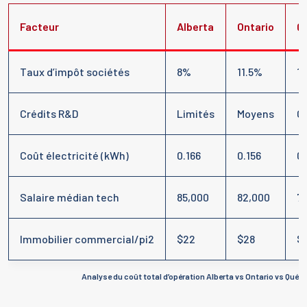
Facteur
Alberta
Ontario
Q
Taux d’impôt sociétés
8%
11.5%
11
Crédits R&D
Limités
Moyens
G
Coût électricité (kWh)
0.166
0.156
0
Salaire médian tech
85,000
82,000
7
Immobilier commercial/pi2
$22
$28
$
Analyse du coût total d’opération Alberta vs Ontario vs Québ