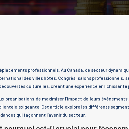
s déplacements professionnels. Au Canada, ce secteur dynami
ternational des villes hôtes. Congrès, salons professionnels, 
découvertes culturelles, créant une expérience enrichissante p
x organisations de maximiser l’impact de leurs événements,
ientèle exigeante. Cet article explore les différents segments
ndances qui façonnent l’avenir du secteur.
et pourquoi est-il crucial pour l’écono