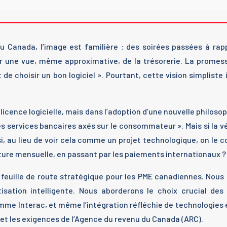
u Canada, l’image est familière : des soirées passées à rap
oir une vue, même approximative, de la trésorerie. La prom
 de choisir un bon logiciel ». Pourtant, cette vision simpliste
licence logicielle, mais dans l’adoption d’une nouvelle philoso
 services bancaires axés sur le consommateur ». Mais si la vé
si, au lieu de voir cela comme un projet technologique, on le
lôture mensuelle, en passant par les paiements internationaux ?
une feuille de route stratégique pour les PME canadiennes. No
sation intelligente. Nous aborderons le choix crucial des
comme Interac, et même l’intégration réfléchie de technologie
 et les exigences de l’Agence du revenu du Canada (ARC).