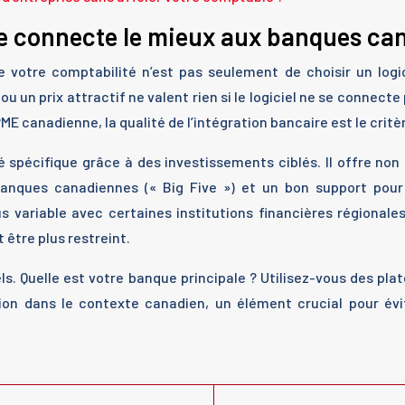
se connecte le mieux aux banques ca
 votre comptabilité n’est pas seulement de choisir un logi
un prix attractif ne valent rien si le logiciel ne se connect
PME canadienne, la qualité de l’intégration bancaire est le crit
spécifique grâce à des investissements ciblés. Il offre non
anques canadiennes (« Big Five ») et un bon support pour 
us variable avec certaines institutions financières régionale
être plus restreint.
ls. Quelle est votre banque principale ? Utilisez-vous des 
ion dans le contexte canadien, un élément crucial pour évit