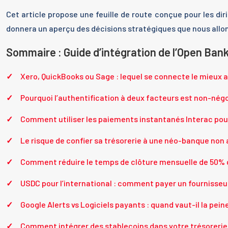
Cet article propose une feuille de route conçue pour les 
donnera un aperçu des décisions stratégiques que nous allo
Sommaire : Guide d’intégration de l’Open Ban
Xero, QuickBooks ou Sage : lequel se connecte le mieux
Pourquoi l’authentification à deux facteurs est non-négo
Comment utiliser les paiements instantanés Interac pour 
Le risque de confier sa trésorerie à une néo-banque non
Comment réduire le temps de clôture mensuelle de 50% g
USDC pour l’international : comment payer un fournisseur
Google Alerts vs Logiciels payants : quand vaut-il la pein
Comment intégrer des stablecoins dans votre trésorerie 