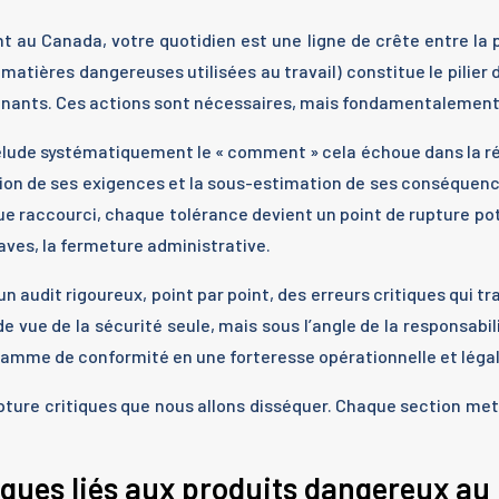
 au Canada, votre quotidien est une ligne de crête entre la p
matières dangereuses utilisées au travail) constitue le pilier
tenants. Ces actions sont nécessaires, mais fondamentalement 
s élude systématiquement le « comment » cela échoue dans la ré
ion de ses exigences et la sous-estimation de ses conséquence
que raccourci, chaque tolérance devient un point de rupture 
raves, la fermeture administrative.
un audit rigoureux, point par point, des erreurs critiques qui 
e vue de la sécurité seule, mais sous l’angle de la responsabil
amme de conformité en une forteresse opérationnelle et légal
upture critiques que nous allons disséquer. Chaque section met
sques liés aux produits dangereux a