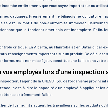
s incombe entièrement, que vous soyez importateur ou utilisate
caines caduques. Premièrement, le
bilinguisme obligatoire
: a
nglaise est un motif de non-conformité immédiat. Deuxièmeme
tionnant que le fabricant américain est incomplète. Enfin, le
contrôle critique. En Alberta, au Manitoba et en Ontario, par e
eaux renseignements importants sur un produit. Ce délai est 
onforme, mais non mise à jour, constitue une faille dans votre
os employés lors d’une inspection 
nspection, l’agent de la CNESST (ou de l’organisme provincial 
pétence, c’est-à-dire la capacité d’un employé à appliquer le
ne défense extrêmement faible.
cher de l’usine, interrogent les travailleurs sur les produits q