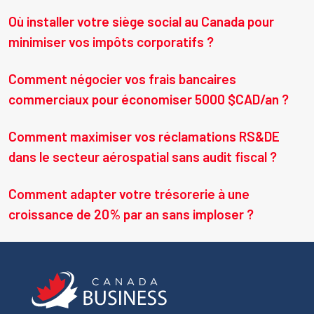
Où installer votre siège social au Canada pour
minimiser vos impôts corporatifs ?
Comment négocier vos frais bancaires
commerciaux pour économiser 5000 $CAD/an ?
Comment maximiser vos réclamations RS&DE
dans le secteur aérospatial sans audit fiscal ?
Comment adapter votre trésorerie à une
croissance de 20% par an sans imploser ?